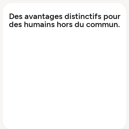
Des avantages distinctifs pour
des humains hors du commun.
Impact
direct sur le développement du
produit et de l’entreprise.
Collaborez avec les
meilleurs talents en IA
sur des avancées de pointe.
4 semaines de vacances
et une vraie
flexibilité en télétravail.
Avantages santé
. Parce qu’on est
humains, faut pas l’oublier.